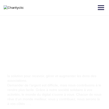
Charityclic,
la solution pour recevoir, gérer et augmenter les dons des
associations.
Demander de l’argent est difficile, mais nous contribuons à le
rendre plus facile. Grâce à notre société solidaire à vos
activités, le monde du digital s’ouvre à vous. Chacun de nous
rêve d’un monde meilleur, vous y contribuez, nous serons là
à vos côtés …..